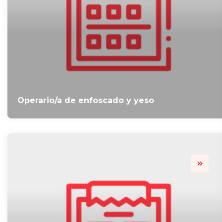
Operario/a de enfoscado y yeso